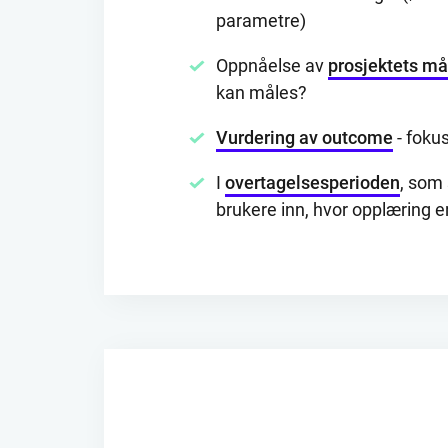
parametre)
Oppnåelse av
prosjektets må
kan måles?
Vurdering av outcome
- fokus
I
overtagelsesperioden
, som 
brukere inn, hvor opplæring er