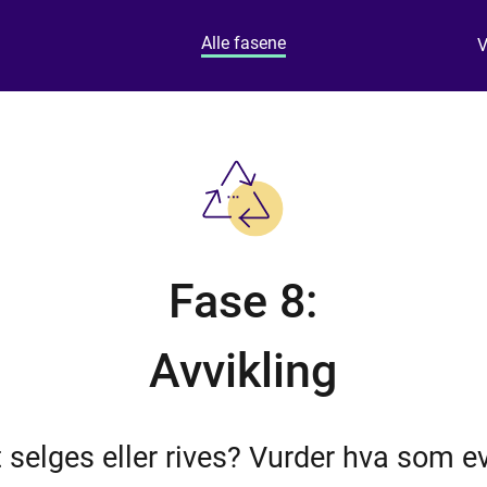
Alle fasene
V
Fase
8
:
Avvikling
 selges eller rives? Vurder hva som e