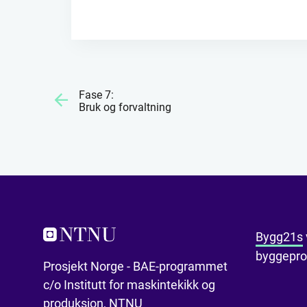
Fase 7:
Bruk og forvaltning
Bygg21s
byggepros
Prosjekt Norge - BAE-programmet
c/o Institutt for maskintekikk og
produksjon, NTNU