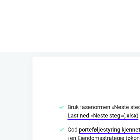
Bruk fasenormen «Neste steg»
Last ned «Neste steg»(.xlsx)
God
porteføljestyring kjenn
i en Eiendomsstrategie (økono